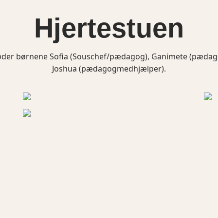
Hjertestuen
øder børnene Sofia (Souschef/pædagog), Ganimete (pæda
Joshua (pædagogmedhjælper).